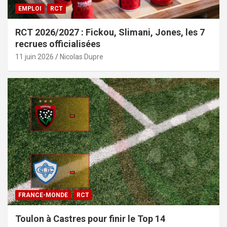
EMPLOI
RCT
RCT 2026/2027 : Fickou, Slimani, Jones, les 7
recrues officialisées
11 juin 2026
Nicolas Dupre
FRANCE-MONDE
RCT
Toulon à Castres pour finir le Top 14