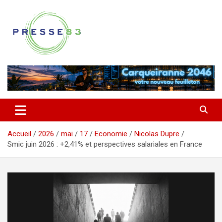
Aller
au
contenu
Comprendre ce qui se joue vraiment dans le Var
Presse 83
Accueil
2026
mai
17
Economie
Nicolas Dupre
Smic juin 2026 : +2,41% et perspectives salariales en France