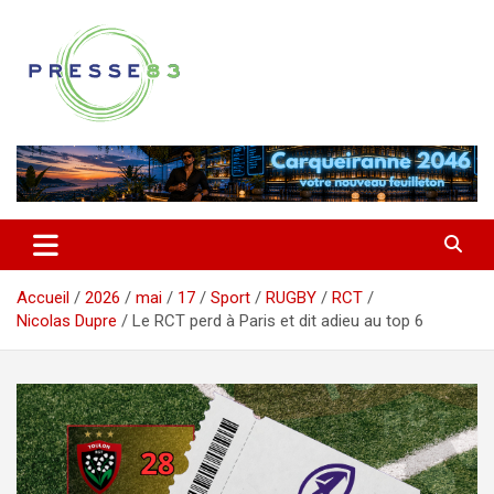
Aller
au
contenu
Comprendre ce qui se joue vraiment dans le Var
Presse 83
Accueil
2026
mai
17
Sport
RUGBY
RCT
Nicolas Dupre
Le RCT perd à Paris et dit adieu au top 6