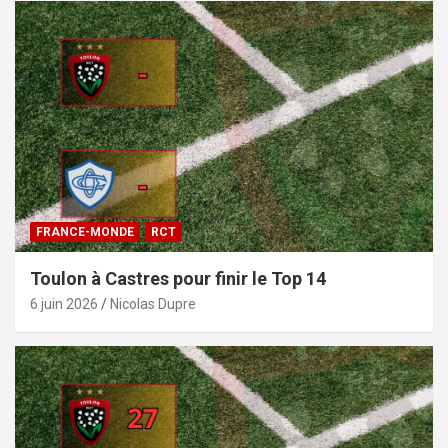
FRANCE-MONDE
RCT
Toulon à Castres pour finir le Top 14
6 juin 2026
Nicolas Dupre