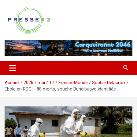
Aller
au
contenu
Comprendre ce qui se joue vraiment dans le Var
Presse 83
Accueil
2026
mai
17
France-Monde
Sophie Delacroix
Ebola en RDC – 88 morts, souche Bundibugyo identifiée