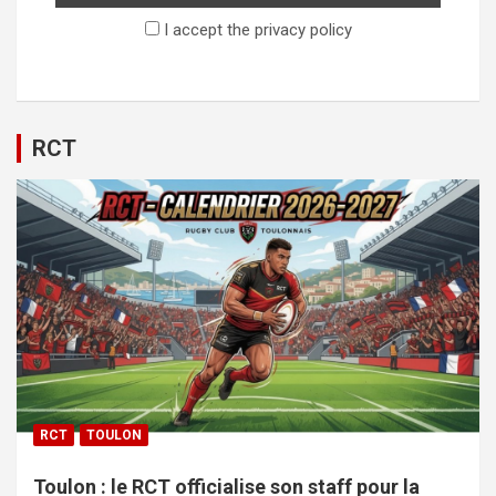
I accept the privacy policy
RCT
RCT
TOULON
Toulon : le RCT officialise son staff pour la