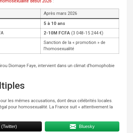
l’homosexualité début 2026
:
Après mars 2026
5 à 10 ans
FA
2-10M FCFA
(3 048-15 244 €)
Sanction de la « promotion » de
l’homosexualité
sirou Diomaye Faye, intervient dans un climat d’homophobie
tiples
pour les mêmes accusations, dont deux célébrités locales.
gal pour homosexualité. La France suit « attentivement la
 (Twitter)
Bluesky