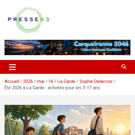
Aller
au
contenu
Comprendre ce qui se joue vraiment dans le Var
Presse 83
Accueil
2026
mai
16
La Garde
Sophie Delacroix
Été 2026 à La Garde : activités pour les 3-17 ans