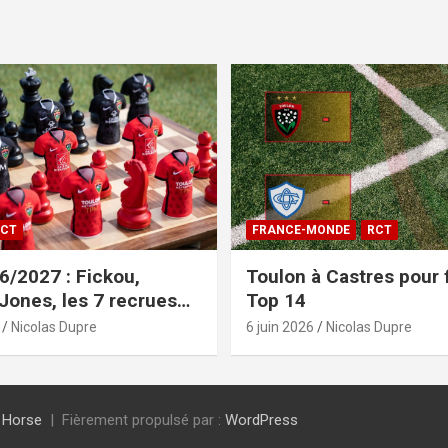
CT
FRANCE-MONDE
RCT
/2027 : Fickou,
Toulon à Castres pour f
 Jones, les 7 recrues
Top 14
sées
Nicolas Dupre
6 juin 2026
Nicolas Dupre
 Horse
Fièrement propulsé par :
WordPress