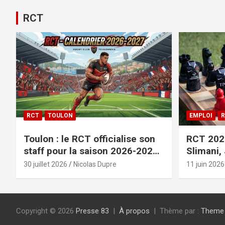
RCT
RCT
TOULON
EMPLOI
R
Toulon : le RCT officialise son
RCT 2026
staff pour la saison 2026-2027+
Slimani,
le calendrier
officiali
30 juillet 2026
Nicolas Dupre
11 juin 2026
Copyright © 2026
Presse 83
À propos
Thème par :
Theme