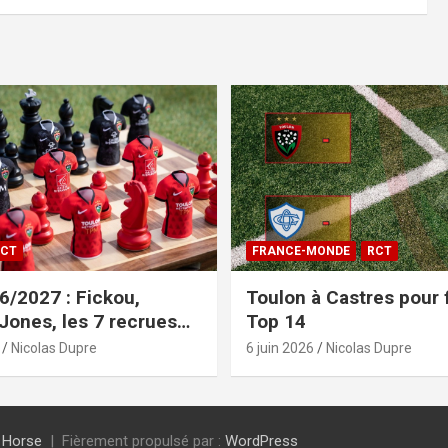
CT
FRANCE-MONDE
RCT
/2027 : Fickou,
Toulon à Castres pour f
 Jones, les 7 recrues
Top 14
sées
Nicolas Dupre
6 juin 2026
Nicolas Dupre
 Horse
Fièrement propulsé par :
WordPress