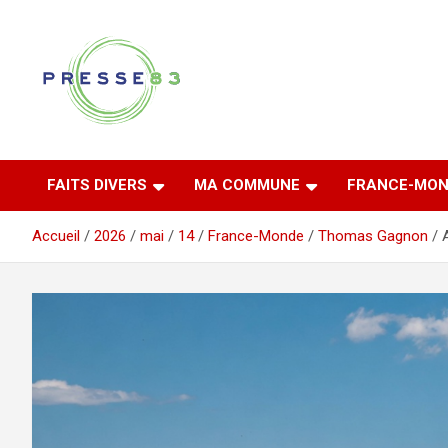
Aller
au
contenu
Comprendre ce qui se joue vraiment dans le Var
Presse 83
FAITS DIVERS
MA COMMUNE
FRANCE-MON
Accueil
2026
mai
14
France-Monde
Thomas Gagnon