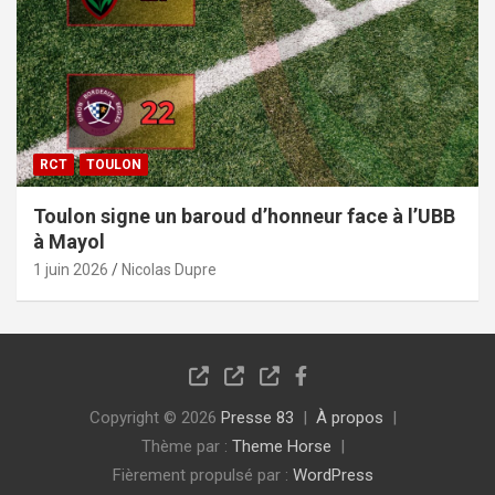
RCT
TOULON
Toulon signe un baroud d’honneur face à l’UBB
à Mayol
1 juin 2026
Nicolas Dupre
Copyright © 2026
Presse 83
À propos
Thème par :
Theme Horse
Fièrement propulsé par :
WordPress