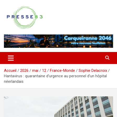
Aller
au
contenu
Comprendre ce qui se joue vraiment dans le Var
Presse 83
Accueil
2026
mai
12
France-Monde
Sophie Delacroix
Hantavirus : quarantaine d’urgence au personnel d’un hôpital
néerlandais