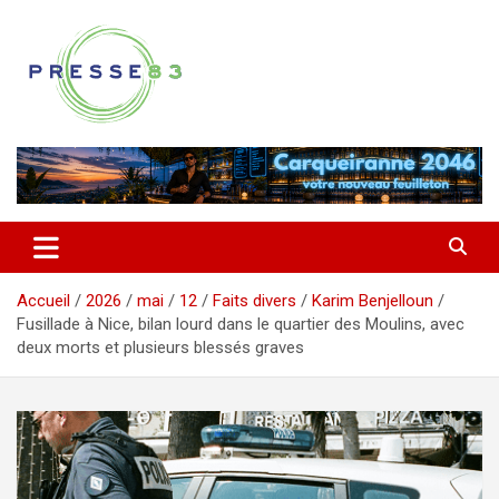
Aller
au
contenu
Comprendre ce qui se joue vraiment dans le Var
Presse 83
Accueil
2026
mai
12
Faits divers
Karim Benjelloun
Fusillade à Nice, bilan lourd dans le quartier des Moulins, avec
deux morts et plusieurs blessés graves