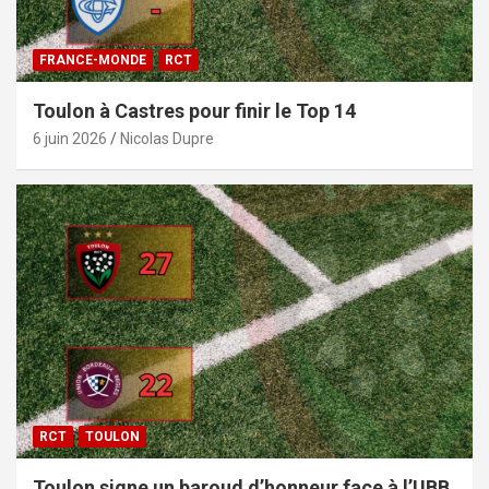
FRANCE-MONDE
RCT
Toulon à Castres pour finir le Top 14
6 juin 2026
Nicolas Dupre
RCT
TOULON
Toulon signe un baroud d’honneur face à l’UBB