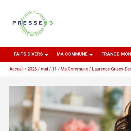
Aller
au
contenu
Comprendre ce qui se joue vraiment dans le Var
Presse 83
FAITS DIVERS
MA COMMUNE
FRANCE-MON
Accueil
2026
mai
11
Ma Commune
Laurence Grisey-De