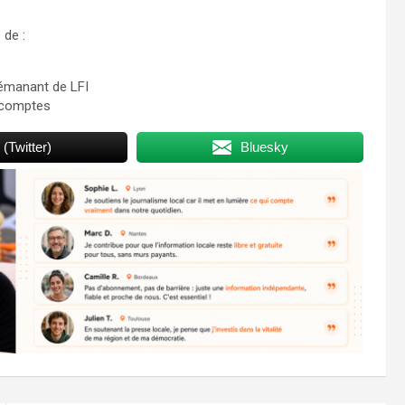
 de :
émanant de LFI
s comptes
 (Twitter)
Bluesky