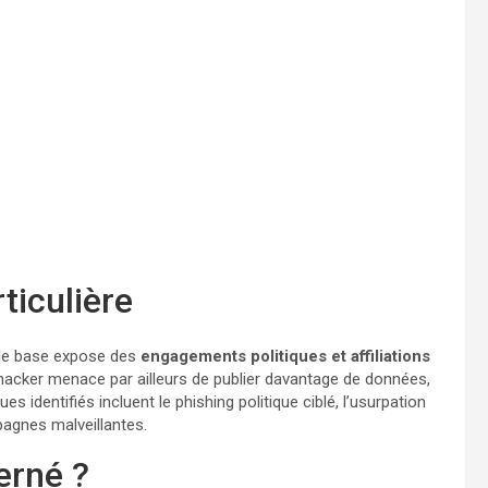
rticulière
 de base expose des
engagements politiques et affiliations
e hacker menace par ailleurs de publier davantage de données,
dentifiés incluent le phishing politique ciblé, l’usurpation
pagnes malveillantes.
erné ?