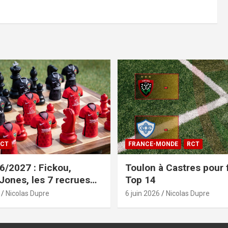
CT
FRANCE-MONDE
RCT
/2027 : Fickou,
Toulon à Castres pour f
 Jones, les 7 recrues
Top 14
sées
Nicolas Dupre
6 juin 2026
Nicolas Dupre