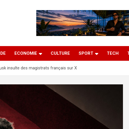
DE
ECONOMIE
CULTURE
SPORT
TECH
usk insulte des magistrats français sur X