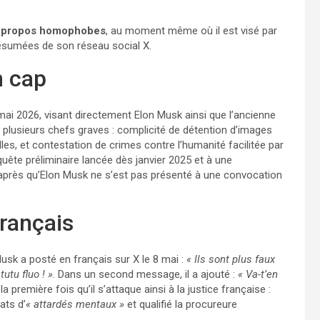
es propos homophobes
, au moment même où il est visé par
présumées de son réseau social X.
n cap
 mai 2026, visant directement Elon Musk ainsi que l’ancienne
ur plusieurs chefs graves : complicité de détention d’images
es, et contestation de crimes contre l’humanité facilitée par
enquête préliminaire lancée dès janvier 2025 et à une
, après qu’Elon Musk ne s’est pas présenté à une convocation
rançais
sk a posté en français sur X le 8 mai :
« Ils sont plus faux
utu fluo ! »
. Dans un second message, il a ajouté :
« Va-t’en
la première fois qu’il s’attaque ainsi à la justice française :
rats d’
« attardés mentaux »
et qualifié la procureure