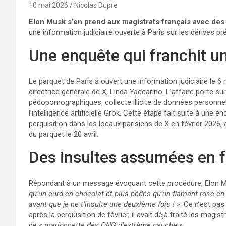
10 mai 2026
Nicolas Dupre
Elon Musk s’en prend aux magistrats français avec d
une information judiciaire ouverte à Paris sur les dérives 
Une enquête qui franchit u
Le parquet de Paris a ouvert une information judiciaire le 6
directrice générale de X, Linda Yaccarino. L’affaire porte s
pédopornographiques, collecte illicite de données personnell
l’intelligence artificielle Grok. Cette étape fait suite à une 
perquisition dans les locaux parisiens de X en février 2026
du parquet le 20 avril.
Des insultes assumées en f
Répondant à un message évoquant cette procédure, Elon Mu
qu’un euro en chocolat et plus pédés qu’un flamant rose en t
avant que je ne t’insulte une deuxième fois ! »
. Ce n’est pas 
après la perquisition de février, il avait déjà traité les magist
de
« marionnette des ONG d’extrême gauche »
.