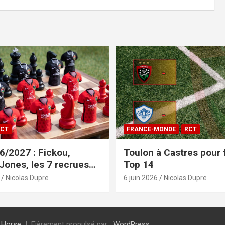
CT
FRANCE-MONDE
RCT
/2027 : Fickou,
Toulon à Castres pour f
 Jones, les 7 recrues
Top 14
sées
Nicolas Dupre
6 juin 2026
Nicolas Dupre
 Horse
Fièrement propulsé par :
WordPress