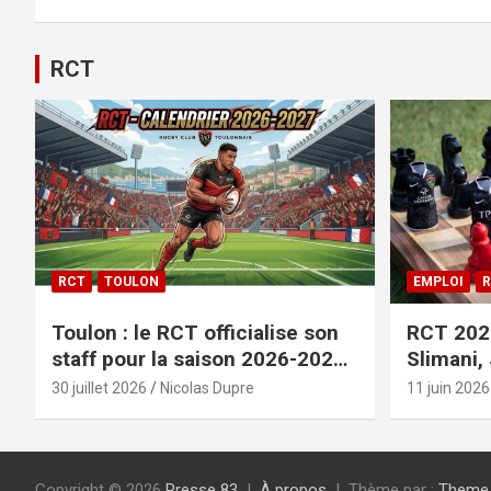
RCT
RCT
TOULON
EMPLOI
R
Toulon : le RCT officialise son
RCT 2026
staff pour la saison 2026-2027+
Slimani,
le calendrier
officiali
30 juillet 2026
Nicolas Dupre
11 juin 2026
Copyright © 2026
Presse 83
À propos
Thème par :
Theme