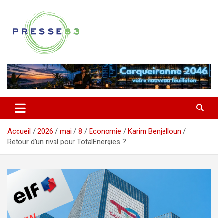
Aller
au
contenu
Comprendre ce qui se joue vraiment dans le Var
Presse 83
Accueil
2026
mai
8
Economie
Karim Benjelloun
Retour d’un rival pour TotalEnergies ?