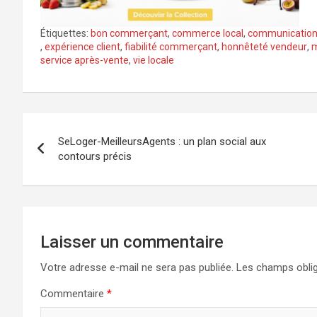
Étiquettes:
bon commerçant
,
commerce local
,
communication
,
expérience client
,
fiabilité commerçant
,
honnêteté vendeur
,
m
service après-vente
,
vie locale
Navigation
SeLoger-MeilleursAgents : un plan social aux
de
contours précis
l’article
Laisser un commentaire
Votre adresse e-mail ne sera pas publiée.
Les champs oblig
Commentaire
*