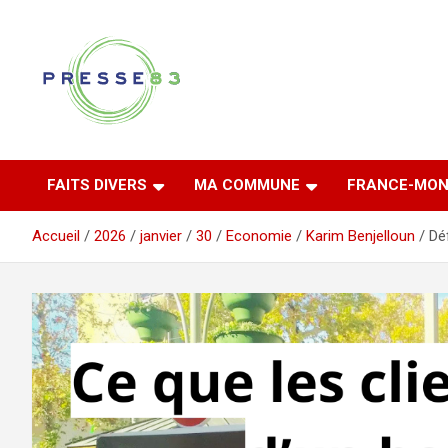
Aller
au
contenu
Comprendre ce qui se joue vraiment dans le Var
Presse 83
FAITS DIVERS
MA COMMUNE
FRANCE-MON
Accueil
2026
janvier
30
Economie
Karim Benjelloun
Dé