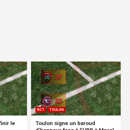
RCT
TOULON
inir le
Toulon signe un baroud