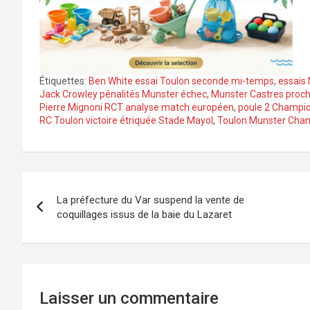
Étiquettes:
Ben White essai Toulon seconde mi-temps
,
essais
Jack Crowley pénalités Munster échec
,
Munster Castres procha
Pierre Mignoni RCT analyse match européen
,
poule 2 Champio
RC Toulon victoire étriquée Stade Mayol
,
Toulon Munster Champ
Navigation
La préfecture du Var suspend la vente de
de
coquillages issus de la baie du Lazaret
l’article
Laisser un commentaire