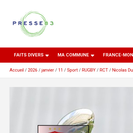
Aller
au
contenu
Comprendre ce qui se joue vraiment dans le Var
Presse 83
FAITS DIVERS
MA COMMUNE
FRANCE-MON
Accueil
2026
janvier
11
Sport
RUGBY
RCT
Nicolas Du