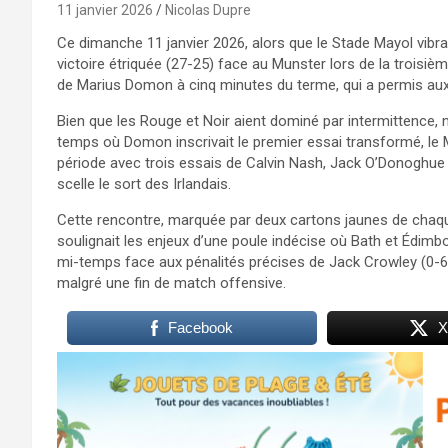
11 janvier 2026
Nicolas Dupre
Ce dimanche 11 janvier 2026, alors que le Stade Mayol vibra
victoire étriquée (27-25) face au Munster lors de la troisi
de Marius Domon à cinq minutes du terme, qui a permis aux 
Bien que les Rouge et Noir aient dominé par intermittence
temps où Domon inscrivait le premier essai transformé, le
période avec trois essais de Calvin Nash, Jack O’Donoghue e
scelle le sort des Irlandais.
Cette rencontre, marquée par deux cartons jaunes de chaque
soulignait les enjeux d’une poule indécise où Bath et Édimb
mi-temps face aux pénalités précises de Jack Crowley (0-6 à
malgré une fin de match offensive.​
Facebook
X