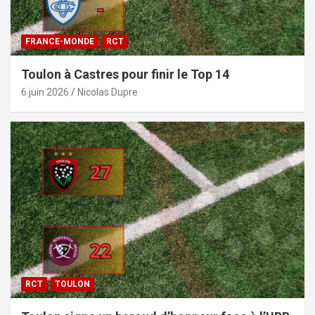
FRANCE-MONDE
RCT
Toulon à Castres pour finir le Top 14
6 juin 2026
Nicolas Dupre
RCT
TOULON