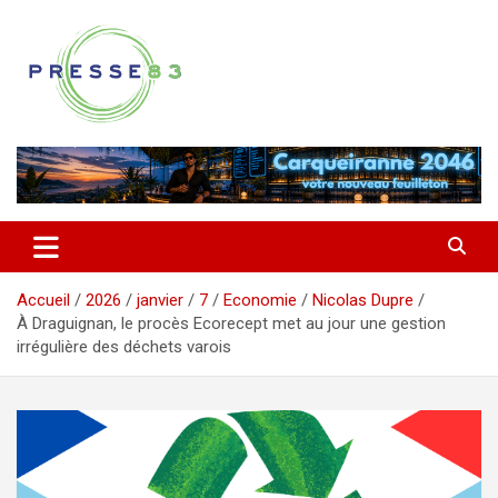
Aller
au
contenu
Comprendre ce qui se joue vraiment dans le Var
Presse 83
Accueil
2026
janvier
7
Economie
Nicolas Dupre
À Draguignan, le procès Ecorecept met au jour une gestion
irrégulière des déchets varois