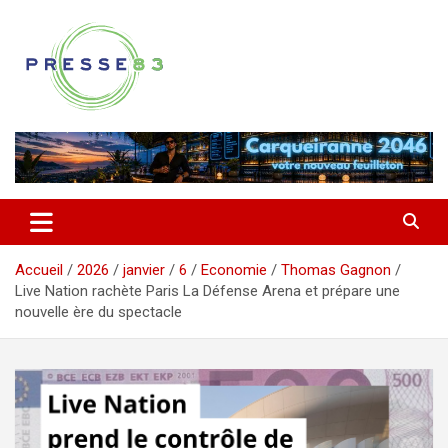
Aller
au
contenu
Comprendre ce qui se joue vraiment dans le Var
Presse 83
Accueil
2026
janvier
6
Economie
Thomas Gagnon
Live Nation rachète Paris La Défense Arena et prépare une
nouvelle ère du spectacle