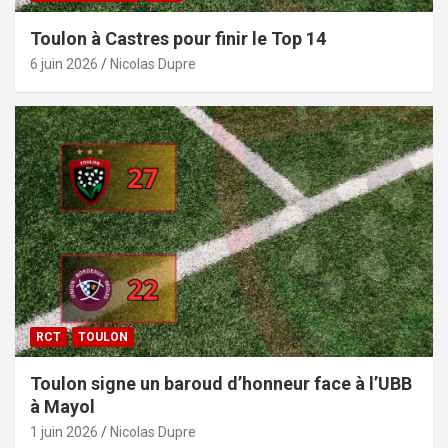
Toulon à Castres pour finir le Top 14
6 juin 2026
Nicolas Dupre
RCT
TOULON
Toulon signe un baroud d’honneur face à l’UBB
à Mayol
1 juin 2026
Nicolas Dupre