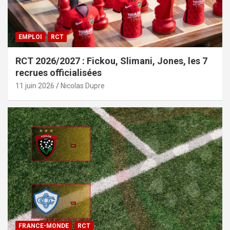
EMPLOI
RCT
RCT 2026/2027 : Fickou, Slimani, Jones, les 7
recrues officialisées
11 juin 2026
Nicolas Dupre
FRANCE-MONDE
RCT