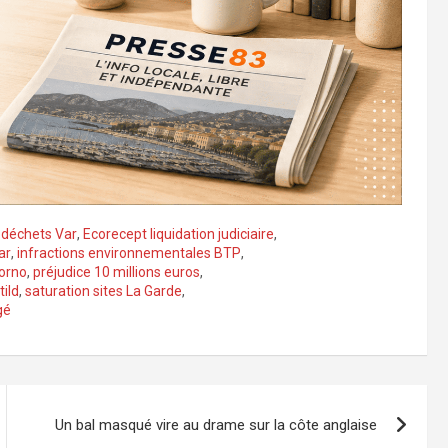
 déchets Var
,
Ecorecept liquidation judiciaire
,
ar
,
infractions environnementales BTP
,
orno
,
préjudice 10 millions euros
,
tild
,
saturation sites La Garde
,
gé
Un bal masqué vire au drame sur la côte anglaise