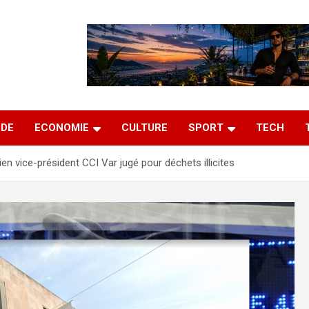
DE
ECONOMIE
CULTURE
SPORT
TECH
ien vice-président CCI Var jugé pour déchets illicites