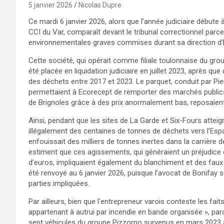
5 janvier 2026
Nicolas Dupre
Ce mardi 6 janvier 2026, alors que l’année judiciaire débute
CCI du Var, comparaît devant le tribunal correctionnel parce 
environnementales graves commises durant sa direction d’
Cette société, qui opérait comme filiale toulonnaise du grou
été placée en liquidation judiciaire en juillet 2023, après qu
des déchets entre 2017 et 2023. Le parquet, conduit par Pier
permettaient à Ecorecept de remporter des marchés publics
de Brignoles grâce à des prix anormalement bas, reposaient
Ainsi, pendant que les sites de La Garde et Six-Fours atteig
illégalement des centaines de tonnes de déchets vers l’Espa
enfouissait des milliers de tonnes inertes dans la carrière 
estiment que ces agissements, qui généraient un préjudice e
d’euros, impliquaient également du blanchiment et des faux e
été renvoyé au 6 janvier 2026, puisque l’avocat de Bonifay se 
parties impliquées.
Par ailleurs, bien que l’entrepreneur varois conteste les fai
appartenant à autrui par incendie en bande organisée », pa
sept véhicules du groupe Pizzorno survenus en mars 2023 à