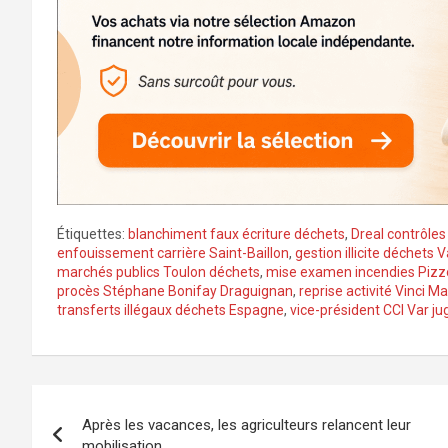
Étiquettes:
blanchiment faux écriture déchets
,
Dreal contrôles
enfouissement carrière Saint-Baillon
,
gestion illicite déchets V
marchés publics Toulon déchets
,
mise examen incendies Pizz
procès Stéphane Bonifay Draguignan
,
reprise activité Vinci Ma
transferts illégaux déchets Espagne
,
vice-président CCI Var ju
Navigation
Après les vacances, les agriculteurs relancent leur
de
mobilisation