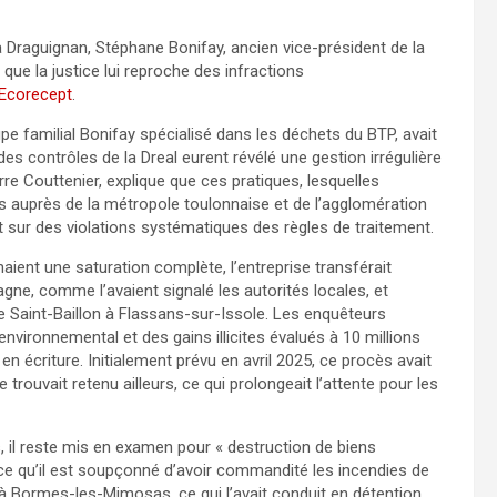
 à Draguignan, Stéphane Bonifay, ancien vice-président de la
que la justice lui reproche des infractions
Ecorecept
.
pe familial Bonifay spécialisé dans les déchets du BTP, avait
e des contrôles de la Dreal eurent révélé une gestion irrégulière
re Couttenier, explique que ces pratiques, lesquelles
 auprès de la métropole toulonnaise et de l’agglomération
 sur des violations systématiques des règles de traitement.
naient une saturation complète, l’entreprise transférait
gne, comme l’avaient signalé les autorités locales, et
de Saint-Baillon à Flassans-sur-Issole. Les enquêteurs
nvironnemental et des gains illicites évalués à 10 millions
n écriture. Initialement prévu en avril 2025, ce procès avait
trouvait retenu ailleurs, ce qui prolongeait l’attente pour les
ts, il reste mis en examen pour « destruction de biens
rce qu’il est soupçonné d’avoir commandité les incendies de
 Bormes-les-Mimosas, ce qui l’avait conduit en détention