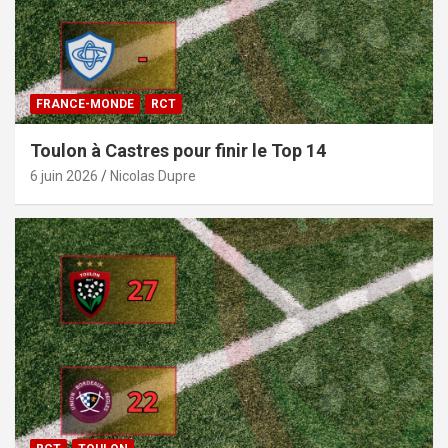
FRANCE-MONDE
RCT
Toulon à Castres pour finir le Top 14
6 juin 2026
Nicolas Dupre