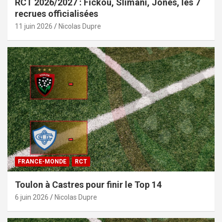
RCT 2026/2027 : Fickou, Slimani, Jones, les 7
recrues officialisées
11 juin 2026
Nicolas Dupre
FRANCE-MONDE
RCT
Toulon à Castres pour finir le Top 14
6 juin 2026
Nicolas Dupre