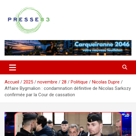
Aller
au
contenu
Comprendre ce qui se joue vraiment dans le Var
Presse 83
Accueil
2025
novembre
28
Politique
Nicolas Dupre
Affaire Bygmalion : condamnation définitive de Nicolas Sarkozy
confirmée par la Cour de cassation