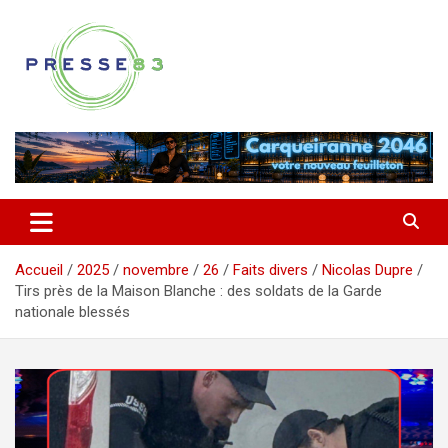
Aller
au
contenu
Comprendre ce qui se joue vraiment dans le Var
Presse 83
Accueil
2025
novembre
26
Faits divers
Nicolas Dupre
Tirs près de la Maison Blanche : des soldats de la Garde
nationale blessés