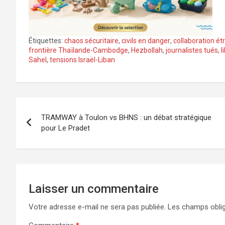
Étiquettes:
chaos sécuritaire
,
civils en danger
,
collaboration ét
frontière Thaïlande-Cambodge
,
Hezbollah
,
journalistes tués
,
l
Sahel
,
tensions Israël-Liban
Navigation
TRAMWAY à Toulon vs BHNS : un débat stratégique
de
pour Le Pradet
l’article
Laisser un commentaire
Votre adresse e-mail ne sera pas publiée.
Les champs oblig