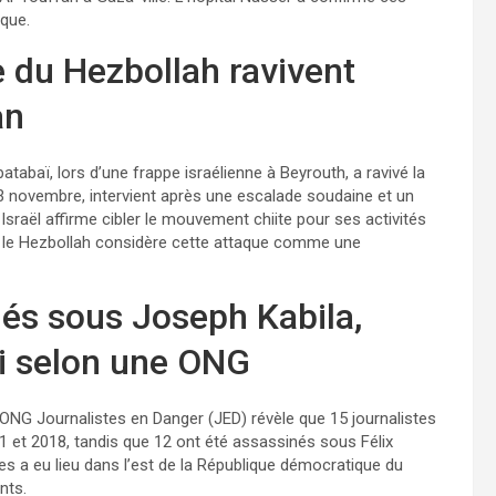
ique.
e du Hezbollah ravivent
an
tabaï, lors d’une frappe israélienne à Beyrouth, a ravivé la
 23 novembre, intervient après une escalade soudaine et un
sraël affirme cibler le mouvement chiite pour ses activités
e le Hezbollah considère cette attaque comme une
tués sous Joseph Kabila,
di selon une ONG
’ONG Journalistes en Danger (JED) révèle que 15 journalistes
1 et 2018, tandis que 12 ont été assassinés sous Félix
es a eu lieu dans l’est de la République démocratique du
nts.