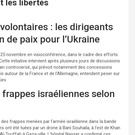
t les libertés
volontaires : les dirigeants
 de paix pour l’Ukraine
i 25 novembre en visioconférence, dans le cadre des efforts
ette initiative intervient après plusieurs jours de discussions
cain controversé, qui prévoit notamment des concessions
nis autour de la France et de l’Allemagne, entendent peser sur
iev.
 frappes israéliennes selon
ns des frappes menées par l’armée israélienne dans la bande
les ont été tuées par un drone à Bani Souhaila, à l’est de Khan
’Al-Touffah à Gaza-ville. L’hôpital Nasser a confirmé ces