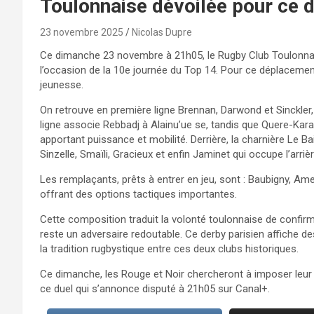
Toulonnaise dévoilée pour ce
23 novembre 2025
Nicolas Dupre
Ce dimanche 23 novembre à 21h05, le Rugby Club Toulonnais
l’occasion de la 10e journée du Top 14. Pour ce déplacement
jeunesse.
On retrouve en première ligne Brennan, Darwond et Sinckler,
ligne associe Rebbadj à Alainu’ue se, tandis que Quere-Kar
apportant puissance et mobilité. Derrière, la charnière Le Ba
Sinzelle, Smaïli, Gracieux et enfin Jaminet qui occupe l’arriè
Les remplaçants, prêts à entrer en jeu, sont : Baubigny, Am
offrant des options tactiques importantes.
Cette composition traduit la volonté toulonnaise de confir
reste un adversaire redoutable. Ce derby parisien affiche 
la tradition rugbystique entre ces deux clubs historiques.
Ce dimanche, les Rouge et Noir chercheront à imposer leur
ce duel qui s’annonce disputé à 21h05 sur Canal+.