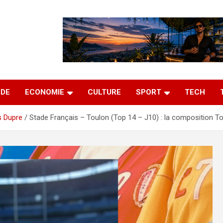
DE
ECONOMIE
CULTURE
SPORT
TECH
s Dupre
Stade Français – Toulon (Top 14 – J10) : la composition T