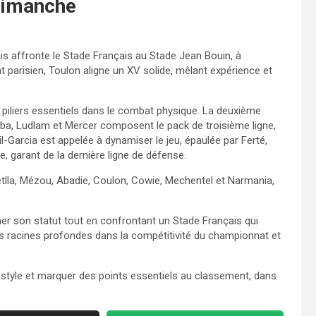
 dimanche
 affronte le Stade Français au Stade Jean Bouin, à
 parisien, Toulon aligne un XV solide, mêlant expérience et
 piliers essentiels dans le combat physique. La deuxième
aba, Ludlam et Mercer composent le pack de troisième ligne,
il-Garcia est appelée à dynamiser le jeu, épaulée par Ferté,
re, garant de la dernière ligne de défense.
etlla, Mézou, Abadie, Coulon, Cowie, Mechentel et Narmania,
mer son statut tout en confrontant un Stade Français qui
des racines profondes dans la compétitivité du championnat et
 style et marquer des points essentiels au classement, dans