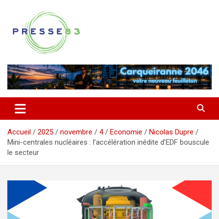
Aller
au
contenu
Comprendre ce qui se joue vraiment dans le Var
Presse 83
Accueil
2025
novembre
4
Economie
Nicolas Dupre
Mini-centrales nucléaires : l’accélération inédite d’EDF bouscule
le secteur