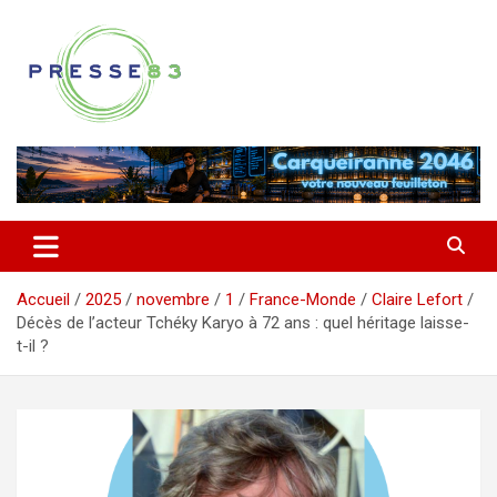
Aller
au
contenu
Comprendre ce qui se joue vraiment dans le Var
Presse 83
Accueil
2025
novembre
1
France-Monde
Claire Lefort
Décès de l’acteur Tchéky Karyo à 72 ans : quel héritage laisse-
t-il ?