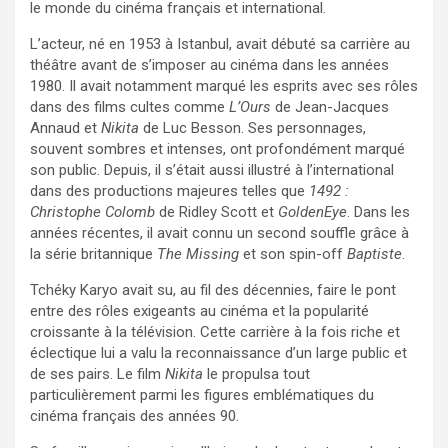
le monde du cinéma français et international.
L’acteur, né en 1953 à Istanbul, avait débuté sa carrière au
théâtre avant de s’imposer au cinéma dans les années
1980. Il avait notamment marqué les esprits avec ses rôles
dans des films cultes comme
L’Ours
de Jean-Jacques
Annaud et
Nikita
de Luc Besson. Ses personnages,
souvent sombres et intenses, ont profondément marqué
son public. Depuis, il s’était aussi illustré à l’international
dans des productions majeures telles que
1492 :
Christophe Colomb
de Ridley Scott et
GoldenEye
. Dans les
années récentes, il avait connu un second souffle grâce à
la série britannique
The Missing
et son spin-off
Baptiste
.
Tchéky Karyo avait su, au fil des décennies, faire le pont
entre des rôles exigeants au cinéma et la popularité
croissante à la télévision. Cette carrière à la fois riche et
éclectique lui a valu la reconnaissance d’un large public et
de ses pairs. Le film
Nikita
le propulsa tout
particulièrement parmi les figures emblématiques du
cinéma français des années 90.