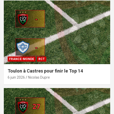
FRANCE-MONDE
RCT
Toulon à Castres pour finir le Top 14
6 juin 2026
Nicolas Dupre