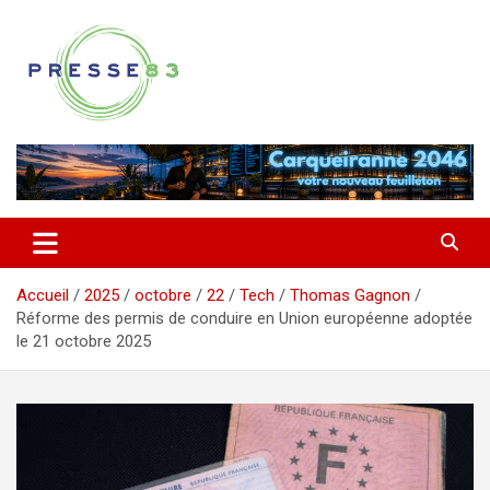
Aller
au
contenu
Comprendre ce qui se joue vraiment dans le Var
Presse 83
Accueil
2025
octobre
22
Tech
Thomas Gagnon
Réforme des permis de conduire en Union européenne adoptée
le 21 octobre 2025