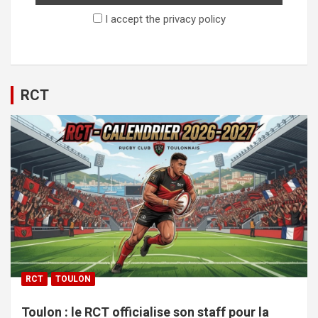
I accept the privacy policy
RCT
RCT
TOULON
Toulon : le RCT officialise son staff pour la