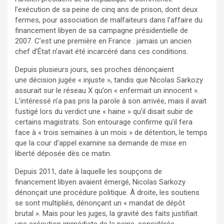
l’exécution de sa peine de cinq ans de prison, dont deux
fermes, pour association de malfaiteurs dans l’affaire du
financement libyen de sa campagne présidentielle de
2007. C’est une première en France : jamais un ancien
chef d’État n’avait été incarcéré dans ces conditions.
Depuis plusieurs jours, ses proches dénonçaient
une décision jugée « injuste », tandis que Nicolas Sarkozy
assurait sur le réseau X qu’on « enfermait un innocent ».
L’intéressé n’a pas pris la parole à son arrivée, mais il avait
fustigé lors du verdict une « haine » qu’il disait subir de
certains magistrats. Son entourage confirme qu’il fera
face à « trois semaines à un mois » de détention, le temps
que la cour d’appel examine sa demande de mise en
liberté déposée dès ce matin.
Depuis 2011, date à laquelle les soupçons de
financement libyen avaient émergé, Nicolas Sarkozy
dénonçait une procédure politique. À droite, les soutiens
se sont multipliés, dénonçant un « mandat de dépôt
brutal ». Mais pour les juges, la gravité des faits justifiait
une exécution immédiate de la peine, considérée