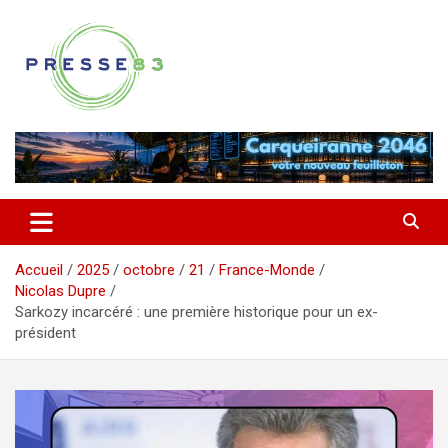
Aller
au
contenu
Comprendre ce qui se joue vraiment dans le Var
Presse 83
Accueil
2025
octobre
21
France-Monde
Nicolas Dupre
Sarkozy incarcéré : une première historique pour un ex-
président