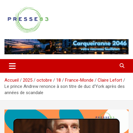
Aller
au
contenu
Comprendre ce qui se joue vraiment dans le Var
Presse 83
Accueil
2025
octobre
18
France-Monde
Claire Lefort
Le prince Andrew renonce à son titre de duc d’York après des
années de scandale