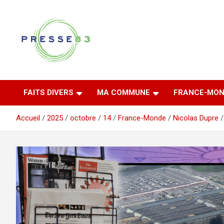
Aller
au
contenu
Comprendre ce qui se joue vraiment dans le Var
Presse 83
FAITS DIVERS
MA COMMUNE
FRANCE-MON
Accueil
2025
octobre
14
France-Monde
Nicolas Dupre