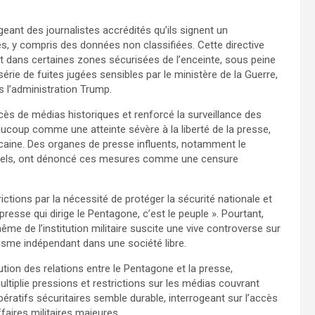
ant des journalistes accrédités qu’ils signent un
, y compris des données non classifiées. Cette directive
ment dans certaines zones sécurisées de l’enceinte, sous peine
série de fuites jugées sensibles par le ministère de la Guerre,
 l’administration Trump.
ccès de médias historiques et renforcé la surveillance des
aucoup comme une atteinte sévère à la liberté de la presse,
caine. Des organes de presse influents, notamment le
onnels, ont dénoncé ces mesures comme une censure
rictions par la nécessité de protéger la sécurité nationale et
presse qui dirige le Pentagone, c’est le peuple ». Pourtant,
ême de l’institution militaire suscite une vive controverse sur
lisme indépendant dans une société libre.
tion des relations entre le Pentagone et la presse,
ltiplie pressions et restrictions sur les médias couvrant
mpératifs sécuritaires semble durable, interrogeant sur l’accès
faires militaires majeures.