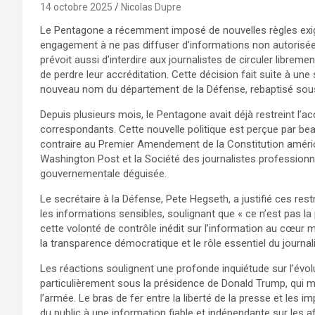
14 octobre 2025
Nicolas Dupre
Le Pentagone a récemment imposé de nouvelles règles exige
engagement à ne pas diffuser d’informations non autorisées
prévoit aussi d’interdire aux journalistes de circuler libre
de perdre leur accréditation. Cette décision fait suite à une 
nouveau nom du département de la Défense, rebaptisé sous
Depuis plusieurs mois, le Pentagone avait déjà restreint l’a
correspondants. Cette nouvelle politique est perçue par be
contraire au Premier Amendement de la Constitution améri
Washington Post et la Société des journalistes professi
gouvernementale déguisée.
Le secrétaire à la Défense, Pete Hegseth, a justifié ces rest
les informations sensibles, soulignant que « ce n’est pas la 
cette volonté de contrôle inédit sur l’information au cœur m
la transparence démocratique et le rôle essentiel du journa
Les réactions soulignent une profonde inquiétude sur l’évolu
particulièrement sous la présidence de Donald Trump, qui mu
l’armée. Le bras de fer entre la liberté de la presse et les i
du public à une information fiable et indépendante sur les af