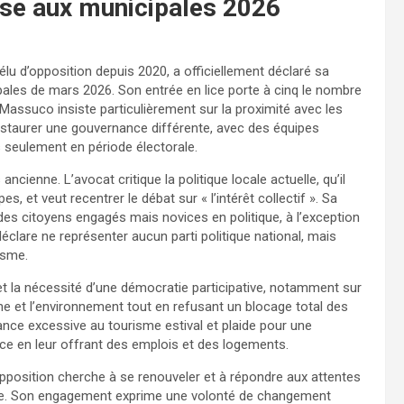
rse aux municipales 2026
lu d’opposition depuis 2020, a officiellement déclaré sa
pales de mars 2026. Son entrée en lice porte à cinq le nombre
Massuco insiste particulièrement sur la proximité avec les
te instaurer une gouvernance différente, avec des équipes
s seulement en période électorale.
ncienne. L’avocat critique la politique locale actuelle, qu’il
, et veut recentrer le débat sur « l’intérêt collectif ». Sa
 des citoyens engagés mais novices en politique, à l’exception
éclare ne représenter aucun parti politique national, mais
isme.
 la nécessité d’une démocratie participative, notamment sur
ine et l’environnement tout en refusant un blocage total des
ance excessive au tourisme estival et plaide pour une
place en leur offrant des emplois et des logements.
pposition cherche à se renouveler et à répondre aux attentes
te. Son engagement exprime une volonté de changement