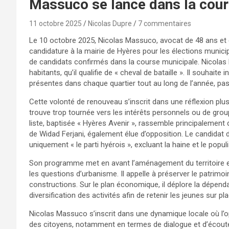
Massuco se lance dans la cou
11 octobre 2025
Nicolas Dupre
7 commentaires
Le 10 octobre 2025, Nicolas Massuco, avocat de 48 ans et é
candidature à la mairie de Hyères pour les élections munici
de candidats confirmés dans la course municipale. Nicolas 
habitants, qu’il qualifie de « cheval de bataille ». Il souhai
présentes dans chaque quartier tout au long de l’année, pa
Cette volonté de renouveau s’inscrit dans une réflexion plus a
trouve trop tournée vers les intérêts personnels ou de groupes
liste, baptisée « Hyères Avenir », rassemble principalement
de Widad Ferjani, également élue d’opposition. Le candidat d
uniquement « le parti hyérois », excluant la haine et le popul
Son programme met en avant l’aménagement du territoire et
les questions d’urbanisme. Il appelle à préserver le patrimo
constructions. Sur le plan économique, il déplore la dépend
diversification des activités afin de retenir les jeunes sur 
Nicolas Massuco s’inscrit dans une dynamique locale où l’o
des citoyens, notamment en termes de dialogue et d’écou