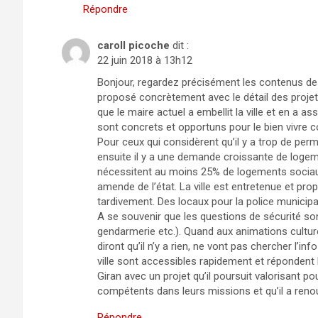
Répondre
caroll picoche
dit :
22 juin 2018 à 13h12
Bonjour, regardez précisément les contenus des
proposé concrètement avec le détail des projets
que le maire actuel a embellit la ville et en a a
sont concrets et opportuns pour le bien vivre 
Pour ceux qui considèrent qu’il y a trop de perm
ensuite il y a une demande croissante de logemen
nécessitent au moins 25% de logements sociaux
amende de l’état. La ville est entretenue et 
tardivement. Des locaux pour la police municipa
A se souvenir que les questions de sécurité sont
gendarmerie etc.). Quand aux animations cultur
diront qu’il n’y a rien, ne vont pas chercher l’inf
ville sont accessibles rapidement et répondent 
Giran avec un projet qu’il poursuit valorisant pou
compétents dans leurs missions et qu’il a renou
Répondre