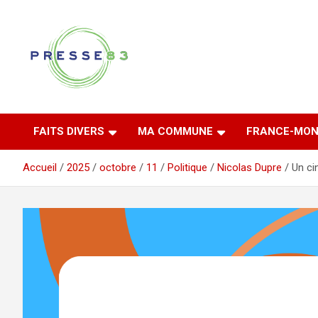
Aller
au
contenu
Comprendre ce qui se joue vraiment dans le Var
Presse 83
FAITS DIVERS
MA COMMUNE
FRANCE-MON
Accueil
2025
octobre
11
Politique
Nicolas Dupre
Un ci