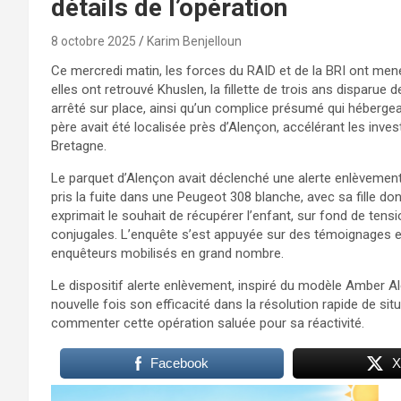
détails de l’opération
8 octobre 2025
Karim Benjelloun
Ce mercredi matin, les forces du RAID et de la BRI ont mené
elles ont retrouvé Khuslen, la fillette de trois ans disparue 
arrêté sur place, ainsi qu’un complice présumé qui hébergeai
père avait été localisée près d’Alençon, accélérant les inve
Bretagne.
Le parquet d’Alençon avait déclenché une alerte enlèvement 
pris la fuite dans une Peugeot 308 blanche, avec sa fille dont 
exprimait le souhait de récupérer l’enfant, sur fond de ten
conjugales. L’enquête s’est appuyée sur des témoignages et d
enquêteurs mobilisés en grand nombre.
Le dispositif alerte enlèvement, inspiré du modèle Amber Al
nouvelle fois son efficacité dans la résolution rapide de sit
commenter cette opération saluée pour sa réactivité.
Facebook
X