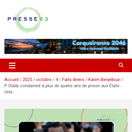
Aller
au
contenu
Comprendre ce qui se joue vraiment dans le Var
Presse 83
Accueil
2025
octobre
4
Faits divers
Karim Benjelloun
P. Diddy condamné à plus de quatre ans de prison aux États-
Unis