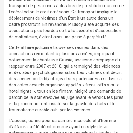
transport de personnes à des fins de prostitution, un crime
fédéral selon le droit américain. Ce transport implique le
déplacement de victimes d’un État à un autre dans un
cadre prostitutif. En revanche, P. Diddy a été acquitté des
accusations plus lourdes de trafic sexuel et d’association
de malfaiteurs, évitant ainsi une peine à perpétuité.
Cette affaire judiciaire trouve ses racines dans des
accusations remontant à plusieurs années, impliquant
notamment la chanteuse Cassie, ancienne compagne du
rappeur entre 2007 et 2018, qui a témoigné des violences
et des abus psychologiques subis. Les victimes ont décrit
des scènes où Diddy obligeait ses partenaires à se livrer à
des actes sexuels organisés appelés « freak-offs » ou «
hotel nights », tout en les filmant. Malgré une demande de
pardon de la star envoyée au juge avant le verdict, les jurés
et la procureure ont insisté sur la gravité des faits et le
traumatisme durable subi par les victimes.
L’accusé, connu pour sa carrière musicale et d’homme
d’affaires, a été décrit comme ayant un style de vie
polyamoureux, mais cela n’a pas convaincu la justice. La