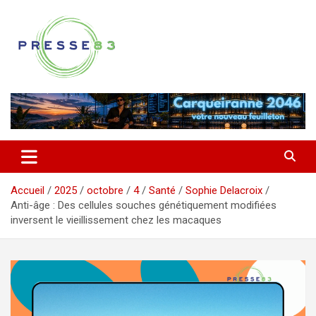
Aller
au
contenu
Comprendre ce qui se joue vraiment dans le Var
Presse 83
Accueil
2025
octobre
4
Santé
Sophie Delacroix
Anti-âge : Des cellules souches génétiquement modifiées
inversent le vieillissement chez les macaques