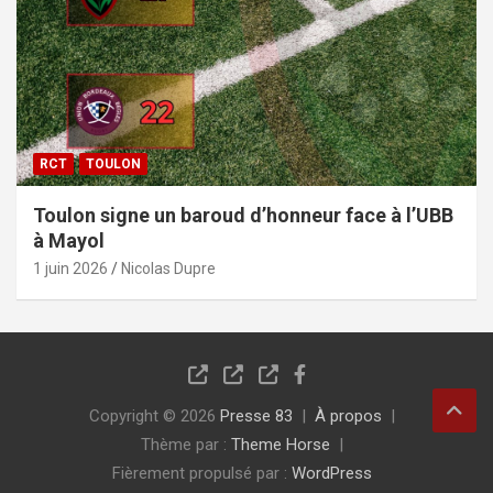
RCT
TOULON
Toulon signe un baroud d’honneur face à l’UBB
à Mayol
1 juin 2026
Nicolas Dupre
Copyright © 2026
Presse 83
À propos
Thème par :
Theme Horse
Fièrement propulsé par :
WordPress