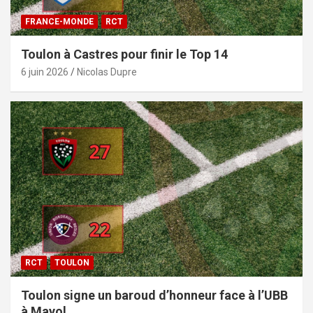
FRANCE-MONDE
RCT
Toulon à Castres pour finir le Top 14
6 juin 2026
Nicolas Dupre
RCT
TOULON
Toulon signe un baroud d’honneur face à l’UBB
à Mayol