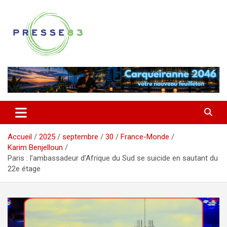
Aller
au
contenu
Comprendre ce qui se joue vraiment dans le Var
Presse 83
Accueil
2025
septembre
30
France-Monde
Karim Benjelloun
Paris : l’ambassadeur d’Afrique du Sud se suicide en sautant du
22e étage