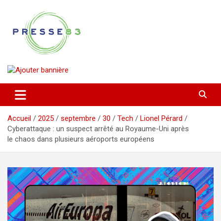
Aller
au
contenu
Comprendre ce qui se joue vraiment dans le Var
Presse 83
Accueil
2025
septembre
30
Tech
Lionel Pérard
Cyberattaque : un suspect arrêté au Royaume-Uni après
le chaos dans plusieurs aéroports européens