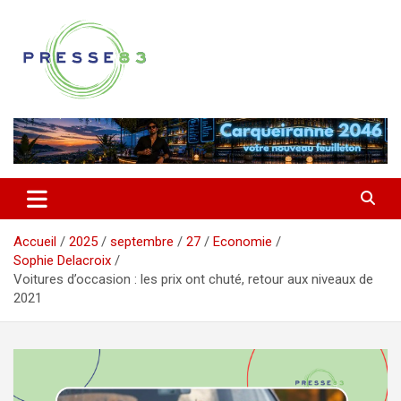
Aller
au
contenu
Comprendre ce qui se joue vraiment dans le Var
Presse 83
Accueil
2025
septembre
27
Economie
Sophie Delacroix
Voitures d’occasion : les prix ont chuté, retour aux niveaux de
2021