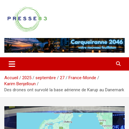
Aller
au
contenu
Comprendre ce qui se joue vraiment dans le Var
Presse 83
Accueil
2025
septembre
27
France-Monde
Karim Benjelloun
Des drones ont survolé la base aérienne de Karup au Danemark