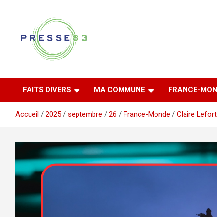
Aller
au
contenu
Comprendre ce qui se joue vraiment dans le Var
Presse 83
FAITS DIVERS
MA COMMUNE
FRANCE-MON
Accueil
2025
septembre
26
France-Monde
Claire Lefort