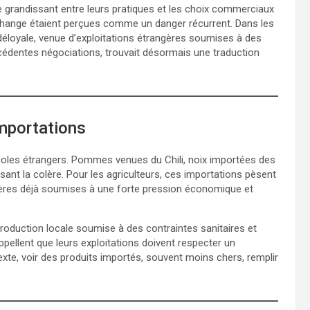
 grandissant entre leurs pratiques et les choix commerciaux
change étaient perçues comme un danger récurrent. Dans les
loyale, venue d’exploitations étrangères soumises à des
écédentes négociations, trouvait désormais une traduction
importations
icoles étrangers. Pommes venues du Chili, noix importées des
issant la colère. Pour les agriculteurs, ces importations pèsent
filières déjà soumises à une forte pression économique et
e production locale soumise à des contraintes sanitaires et
pellent que leurs exploitations doivent respecter un
te, voir des produits importés, souvent moins chers, remplir