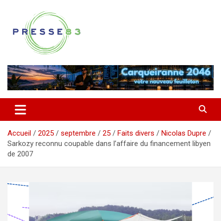
Aller
au
contenu
Comprendre ce qui se joue vraiment dans le Var
Presse 83
Accueil
2025
septembre
25
Faits divers
Nicolas Dupre
Sarkozy reconnu coupable dans l’affaire du financement libyen
de 2007