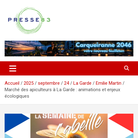
Aller
au
contenu
Comprendre ce qui se joue vraiment dans le Var
Presse 83
Accueil
2025
septembre
24
La Garde
Emilie Martin
Marché des apiculteurs à La Garde : animations et enjeux
écologiques