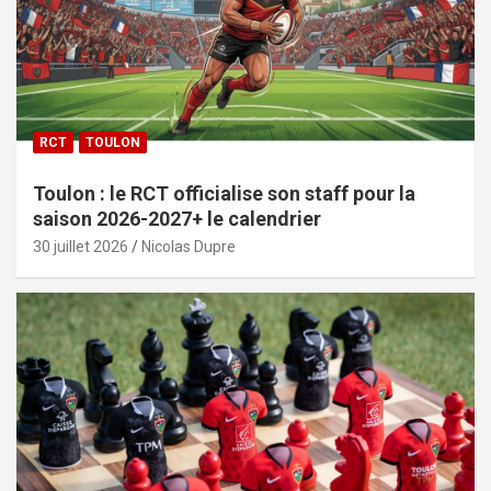
RCT
TOULON
Toulon : le RCT officialise son staff pour la
saison 2026-2027+ le calendrier
30 juillet 2026
Nicolas Dupre