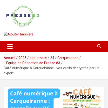
Aller
au
contenu
Comprendre ce qui se joue vraiment dans le Var
Presse 83
Accueil
2025
septembre
24
Carqueiranne
L'Équipe de Rédaction de Presse 83
Café numérique à Carqueiranne : vos outils décryptés par un
expert