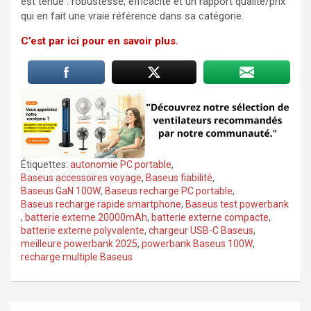
est tenue : robustesse, efficacité et un rapport qualité/prix
qui en fait une vraie référence dans sa catégorie.
C’est par ici pour en savoir plus.
Étiquettes:
autonomie PC portable
,
Baseus accessoires voyage
,
Baseus fiabilité
,
Baseus GaN 100W
,
Baseus recharge PC portable
,
Baseus recharge rapide smartphone
,
Baseus test powerbank
,
batterie externe 20000mAh
,
batterie externe compacte
,
batterie externe polyvalente
,
chargeur USB-C Baseus
,
meilleure powerbank 2025
,
powerbank Baseus 100W
,
recharge multiple Baseus