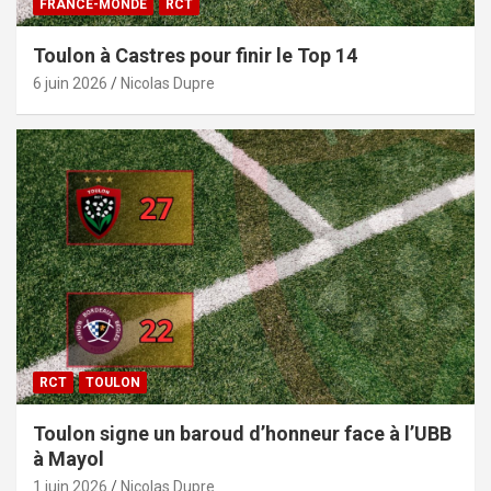
FRANCE-MONDE
RCT
Toulon à Castres pour finir le Top 14
6 juin 2026
Nicolas Dupre
RCT
TOULON
Toulon signe un baroud d’honneur face à l’UBB
à Mayol
1 juin 2026
Nicolas Dupre