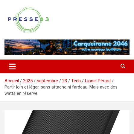
Aller
au
contenu
Comprendre ce qui se joue vraiment dans le Var
Presse 83
Accueil
2025
septembre
23
Tech
Lionel Pérard
Partir loin et léger, sans attache ni fardeau. Mais avec des
watts en réserve.