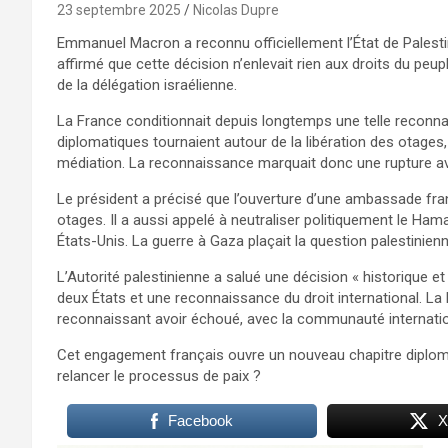
23 septembre 2025
Nicolas Dupre
Emmanuel Macron a reconnu officiellement l’État de Palestin
affirmé que cette décision n’enlevait rien aux droits du peup
de la délégation israélienne.
La France conditionnait depuis longtemps une telle recon
diplomatiques tournaient autour de la libération des otages
médiation. La reconnaissance marquait donc une rupture av
Le président a précisé que l’ouverture d’une ambassade fran
otages. Il a aussi appelé à neutraliser politiquement le Hama
États-Unis. La guerre à Gaza plaçait la question palestinien
L’Autorité palestinienne a salué une décision « historique e
deux États et une reconnaissance du droit international. La
reconnaissant avoir échoué, avec la communauté internation
Cet engagement français ouvre un nouveau chapitre diplom
relancer le processus de paix ?
Facebook
X