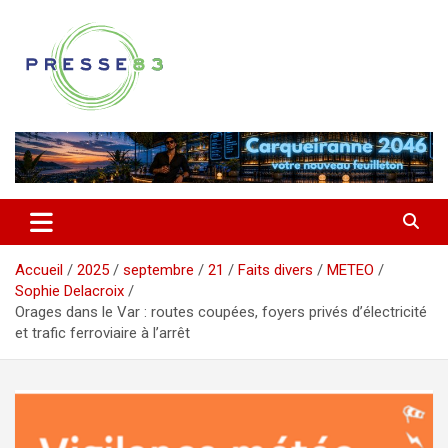
Aller
au
contenu
Comprendre ce qui se joue vraiment dans le Var
Presse 83
Accueil
2025
septembre
21
Faits divers
METEO
Sophie Delacroix
Orages dans le Var : routes coupées, foyers privés d’électricité
et trafic ferroviaire à l’arrêt