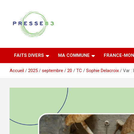
Aller
au
contenu
Comprendre ce qui se joue vraiment dans le Var
Presse 83
FAITS DIVERS
MA COMMUNE
FRANCE-MON
Accueil
2025
septembre
20
TC
Sophie Delacroix
Var :