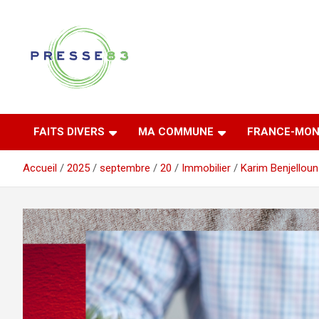
Aller
au
contenu
Comprendre ce qui se joue vraiment dans le Var
Presse 83
FAITS DIVERS
MA COMMUNE
FRANCE-MON
Accueil
2025
septembre
20
Immobilier
Karim Benjelloun