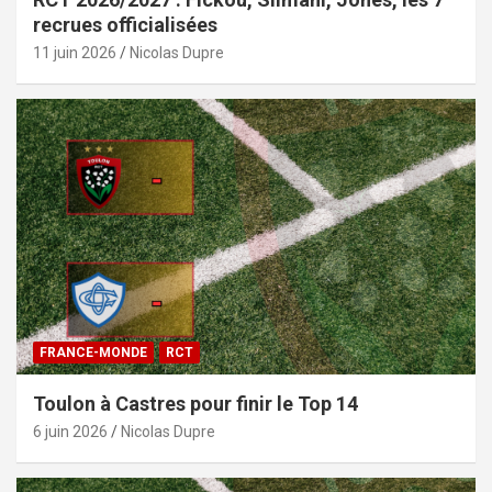
recrues officialisées
11 juin 2026
Nicolas Dupre
FRANCE-MONDE
RCT
Toulon à Castres pour finir le Top 14
6 juin 2026
Nicolas Dupre