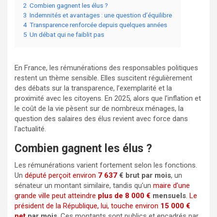
2
Combien gagnent les élus ?
3
Indemnités et avantages : une question d’équilibre
4
Transparence renforcée depuis quelques années
5
Un débat qui ne faiblit pas
En France, les rémunérations des responsables politiques
restent un thème sensible. Elles suscitent régulièrement
des débats sur la transparence, l’exemplarité et la
proximité avec les citoyens. En 2025, alors que l’inflation et
le coût de la vie pèsent sur de nombreux ménages, la
question des salaires des élus revient avec force dans
l’actualité.
Combien gagnent les élus ?
Les rémunérations varient fortement selon les fonctions.
Un
député perçoit environ
7 637
€ brut par mois
, un
sénateur un montant similaire, tandis qu’un
maire d’une
grande ville peut atteindre
plus de 8 000 €
mensuels
.
Le
président de la République, lui, touche environ
15 000 €
net
par mois
. Ces montants sont publics et encadrés par