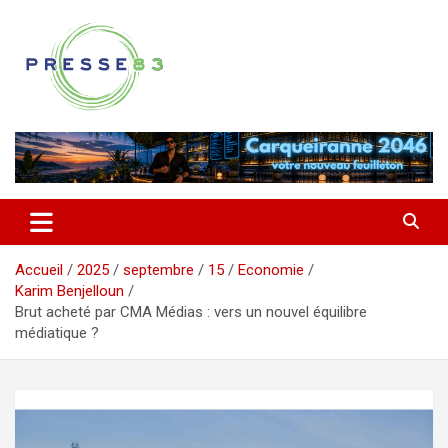
Aller
au
contenu
Comprendre ce qui se joue vraiment dans le Var
Presse 83
Accueil
2025
septembre
15
Economie
Karim Benjelloun
Brut acheté par CMA Médias : vers un nouvel équilibre
médiatique ?